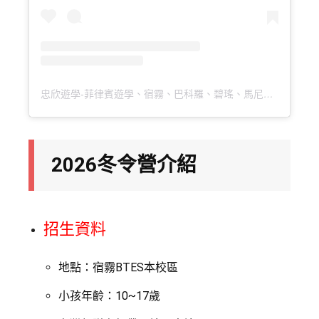
忠欣遊學-菲律賓遊學、宿霧、巴科羅、碧瑤、馬尼拉、克拉克、怡朗（@GOESLTW_MAIN）分享的貼文
2026冬令營介紹
招生資料
地點：宿霧BTES本校區
小孩年齡：10~17歲