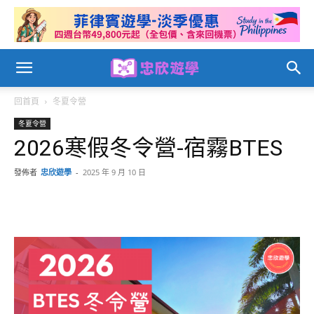
回首頁
冬夏令營
冬夏令營
2026寒假冬令營-宿霧BTES
發佈者
忠欣遊學
-
2025 年 9 月 10 日