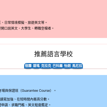
正、日常情境模擬、旅遊英文等。
要開口說英文、大學生、轉職空檔者。
推薦語言學校
宿霧
碧瑤
克拉克
巴科羅
怡朗
馬尼拉
證班（Guarantee Course）。
讀寫加強、在短時間內衝高分數。
證申請、求職門檻、英文程度鑑定。