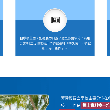
目標很重要，加強聽力口說？雅思多益拿分？商用
英文/打工度假求職用？週數長打「持久戰」、週數
短直接「衝刺」。
菲律賓語言學校主要分佈在
校」，而是
網上資料找一堆