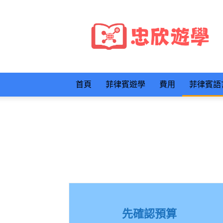
忠
欣
遊
學
首頁
菲律賓遊學
費用
菲律賓語
先確認預算