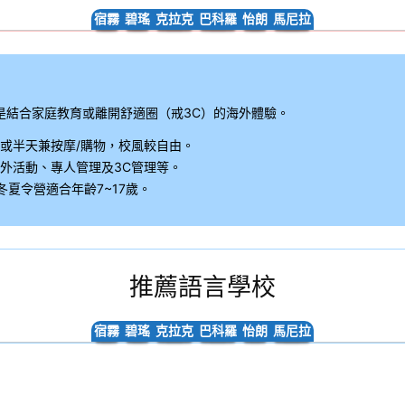
宿霧
碧瑤
克拉克
巴科羅
怡朗
馬尼拉
是結合家庭教育或離開舒適圈（戒3C）的海外體驗。
或半天兼按摩/購物，校風較自由。
外活動、專人管理及3C管理等。
夏令營適合年齡7~17歲。
推薦語言學校
宿霧
碧瑤
克拉克
巴科羅
怡朗
馬尼拉