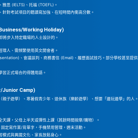
、雅思 (IELTS)、托福 (TOEFL)。
、針對考試項目的聽讀寫加強、在短時間內衝高分數。
ness/Working Holiday)
即將步入特定職場的人士設計的。
經理人、需頻繁使用英文開會者。
esentation)、會議談判、商務書信 (Email)、履歷面試技巧。部分學校
學習正式場合的得體用語。
unior Camp)
（親子遊學）、寒暑假青少年、退休族（樂齡遊學）、想要「邊玩邊學」的人
全天課，父母上半天或彈性上課（其餘時間按摩/購物）。
固定寫作業/背單字，手機禁用管理，週末活動。
習模式與異國文化、家長放鬆身心。