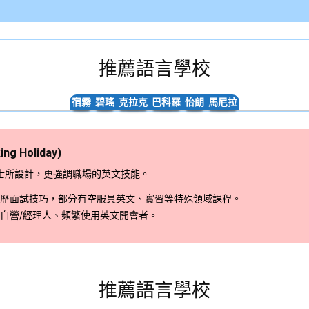
推薦語言學校
宿霧
碧瑤
克拉克
巴科羅
怡朗
馬尼拉
g Holiday)
士所設計，更強調職場的英文技能。
歷面試技巧，部分有空服員英文、實習等特殊領域課程。
自營/經理人、頻繁使用英文開會者。
推薦語言學校