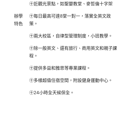
㊉近觀光景點，如聖嬰教堂、麥哲倫十字架
辦學
㊉每日最高
可達
8
堂
一對一
，落實全英文
政
特色
策
。
㊉兩大校區，自律型管理制度，小班教學。
㊉除一般英文、還有旅行、商用英文和親子課
程。
㊉提供多益和雅思等專業課程。
㊉多樣超值住宿空間，附設健身運動中心。
㊉24小時全天候保全。