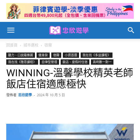
回首頁
城市選校
宿霧
聽力、口說最推薦
健身房
宿霧
小資首選
我在找《多益課程》
我在找《雅思課程》
自律型管理
飯店、度假村住宿
高時數一對一
WINNING-溫馨學校精英老師
飯店住宿適應極快
發佈者
忠欣遊學
-
2024 年 10 月 5 日