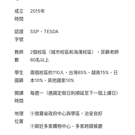
成立
2015
年
時間
認證
SSP、TESDA
字號
教師
2個校區（城市校區和海濱校區），
菲籍老師
數
60
名以上
學生
兩個校區
約
110
人，
台灣
65%
、越南
15%
、
日
國籍
本
10
%
、其他國家
10
%
開課
每
週一
（遇國定假日則順延至下一個上課日）
時間
地理
㊉宿霧省政府中心與學區，治安良好
位置
㊉鄰近多家購物中心、多家跨國餐廳