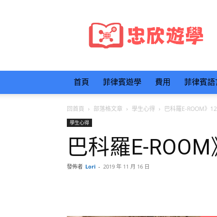
忠
欣
遊
學
首頁
菲律賓遊學
費用
菲律賓語
回首頁
部落格文章
學生心得
巴科羅E-ROOM》
學生心得
巴科羅E-ROO
發佈者
Lori
-
2019 年 11 月 16 日