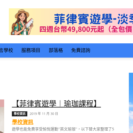
言學校
服務項目
部落格
免費諮詢
【菲律賓遊學︱瑜珈課程】
2019 年 11 月 30 日
學校資訊
學校資訊
遊學也能免費享受愉悅運動''英文瑜珈''，以下替大家整理了5