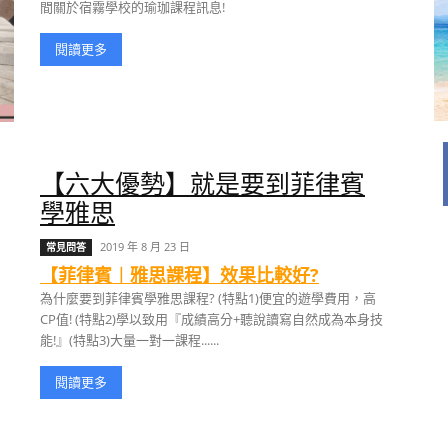
間關於宿霧學校的瑜珈課程訊息!
閱讀更多
【六大優勢】就是要到菲律賓
學雅思
2019 年 8 月 23 日
常見問答
【菲律賓︱雅思課程】效果比較好?
為什麼要到菲律賓學雅思課程? (特點1)便宜的遊學費用，高
CP值! (特點2)學以致用『成績高分+聽說讀寫自然成為本身技
能!』(特點3)大量一對一課程......
閱讀更多