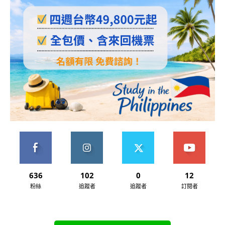
636
102
0
12
粉絲
追蹤者
追蹤者
訂閱者