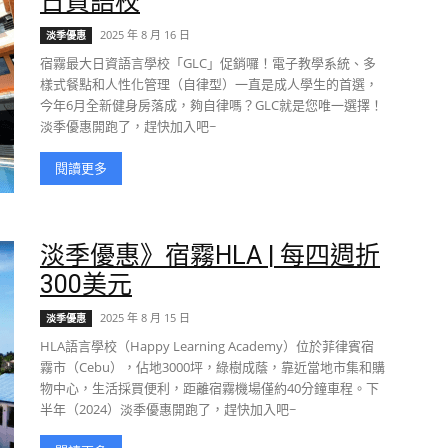
日資語校
2025 年 8 月 16 日
淡季優惠
宿霧最大日資語言學校「GLC」促銷囉！電子教學系統、多
樣式餐點和人性化管理（自律型）一直是成人學生的首選，
今年6月全新健身房落成，夠自律嗎？GLC就是您唯一選擇！
淡季優惠開跑了，趕快加入吧~
閱讀更多
淡季優惠》宿霧HLA | 每四週折
300美元
2025 年 8 月 15 日
淡季優惠
HLA語言學校（Happy Learning Academy）位於菲律賓宿
霧市（Cebu），佔地3000坪，綠樹成蔭，靠近當地市集和購
物中心，生活採買便利，距離宿霧機場僅約40分鐘車程。下
半年（2024）淡季優惠開跑了，趕快加入吧~