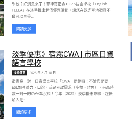
學校？好消息來了！菲律賓宿霧TOP 5語言學校「English
FELLA」在淡季推出超值優惠活動，讓您在觀光聖地宿霧不
僅可以享受...
閱讀更多
淡季優惠》宿霧CWA | 市區日資
語言學校
2025 年 8 月 18 日
淡季優惠
宿霧高一對一日資語言學校「CWA」促銷囉！不論您是要
ESL加強聽力、口說，或是考試需求（多益、雅思），來高時
數一對一的CWA準沒錯！今年（2025）淡季優惠來囉，趕快
加入吧~
閱讀更多