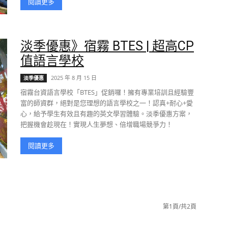
閱讀更多
淡季優惠》宿霧 BTES | 超高CP
值語言學校
2025 年 8 月 15 日
淡季優惠
宿霧台資語言學校「BTES」促銷囉！擁有專業培訓且經驗豐
富的師資群，絕對是您理想的語言學校之一！認真+耐心+愛
心，給予學生有效且有趣的英文學習體驗。淡季優惠方案，
把握機會趁現在！實現人生夢想、倍增職場競爭力！
閱讀更多
第1頁/共2頁