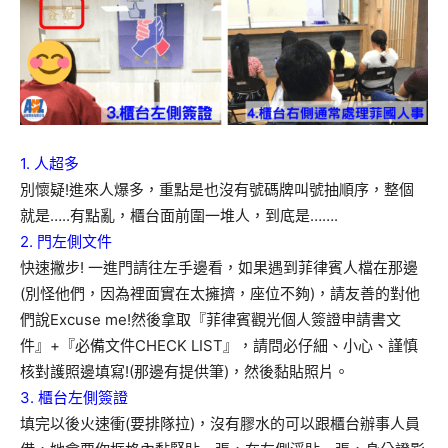
1. 人超多
別懷疑!進來人爆多，重點是也沒有號碼牌叫號抽順序，整個
就是…..有點亂，櫃台面前圍一堆人，到底是…….
2. 門左側文件
快速撇步! 一進門請往左手邊看，如果遇到菲律賓人檔在那邊
(別怪他們，因為裡面實在太擁擠，座位不夠)，請友善的對他
們說Excuse me!然後拿取『菲律賓觀光個人簽證申請書文
件』+『必備文件CHECK LIST』，請問必仔細、小心、謹慎
核對護照邊填寫!(那邊有提供筆)，然後黏貼照片。
3. 櫃台左側簽證
填完以後火速衝(要排隊拉)，沒有膠水的可以跟櫃台辦事人員