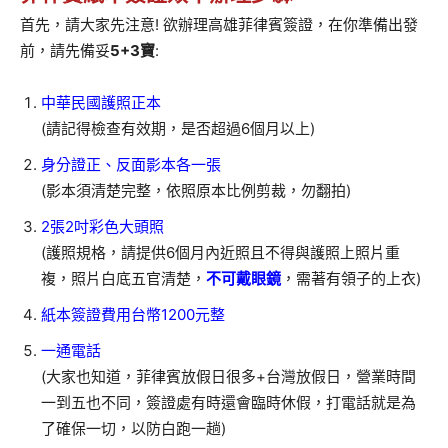
首先，請大家先注意! 欲辦理高雄菲律賓簽證，在你準備出發
前，請先備妥
5+3寶
:
中華民國護照正本
(請記得檢查有效期，是否超過6個月以上)
身分證正、反面影本各一張
(影本須清楚完整，依照原本比例剪裁，勿翻拍)
2張2吋彩色大頭照
(護照規格，請提供6個月內近照且不得與護照上照片重
複，照片白底五官清楚，
不可戴眼鏡
，需著有領子的上衣)
紙本簽證費用台幣1200元整
一通電話
(大家也知道，菲律賓放假日很多+台灣放假日，營業時間
一到五也不同，簽證處有時還會臨時休假，打電話就是為
了確保一切，以防白跑一趟)