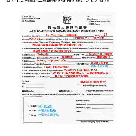
省去了查閱資料填寫時間(但是領證還是要隔天唷!)🔽