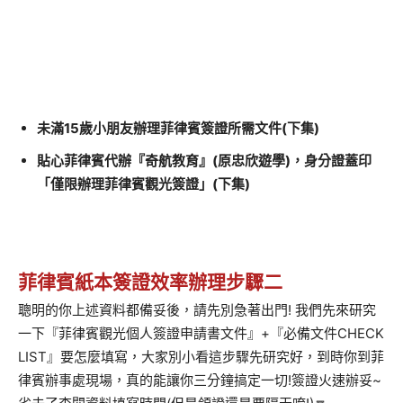
未滿15歲小朋友辦理菲律賓簽證所需文件(下集)
貼心菲律賓代辦『奇航教育』(原忠欣遊學)，身分證蓋印
「僅限辦理菲律賓觀光簽證」(下集)
菲律賓紙本簽證效率辦理步驟二
聰明的你上述資料都備妥後，請先別急著出門! 我們先來研究
一下『菲律賓觀光個人簽證申請書文件』+『必備文件CHECK
LIST』要怎麼填寫，大家別小看這步驟先研究好，到時你到菲
律賓辦事處現場，真的能讓你三分鐘搞定一切!簽證火速辦妥~