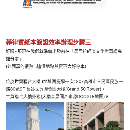
菲律賓紙本簽證效率辦理步驟三
好囉~那現在我們就準備出發前往『馬尼拉經濟文化辦事處高
雄分處』
(外面真的很熱…這個地點其實不太好停車)
位於世貿聯合大樓 (地址再提醒一次: 807高雄市三民區民族一
路80號9F 長谷世貿聯合國大樓(Grand 50 Tower) )
世貿聯合大樓外觀(大樓全景圖片來源GOOGLE地圖)🔽