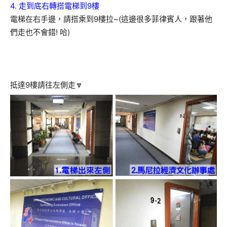
4. 走到底右轉搭電梯到9樓
電梯在右手邊，請搭乘到9樓拉~(這邊很多菲律賓人，跟著他
們走也不會錯! 哈)
抵達9樓請往左側走🔽