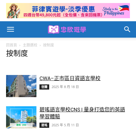
回首頁
主題選校
按制度
按制度
半斯巴達管理
斯巴達管理
每日小考
自律型管理
CWA–正市區日資語言學校
2025 年 8 月 18 日
宿霧
碧瑤語言學校CNS | 量身打造您的英語
學習體驗
2025 年 5 月 11 日
碧瑤