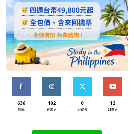
636
102
0
12
粉絲
追蹤者
追蹤者
訂閱者