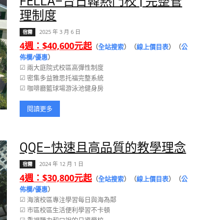
FELLA–台日韓熱門校 | 完整管
理制度
2025 年 3 月 6 日
宿霧
4週：$40,600元起
（
全站搜索
）（
線上價目表
）（
公
佈欄/優惠
）
☑ 兩大庭院式校區高彈性制度
☑ 密集多益雅思托福完整系統
☑ 咖啡廳籃球場游泳池健身房
閱讀更多
QQE–快速且高品質的教學理念
2024 年 12 月 1 日
宿霧
4週：$30,800元起
（
全站搜索
）（
線上價目表
）（
公
佈欄/優惠
）
☑ 海濱校區專注學習每日與海為鄰
☑ 市區校區生活便利學習不卡頓