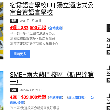
宿霧語言學校IU | 獨立酒店式公
寓台資語言學校
2025 年 4 月 23 日
宿霧
4週：$33,600元起
（
全站搜索
）
☑ 一對一多小班團體課課程多元
☑ 獨立校園設施多、飯店級住宿
2
☑ 市區走路距離可到最大購物中心
閱讀更多
SME–兩大熱門校區（斯巴達第
一）
2025 年 4 月 21 日
宿霧
4週：$39,000元起
（
全站搜索
）（
線上價目表
）（
公
佈欄/優惠
）
☑ 市區/海邊校區分齡分區良好環境