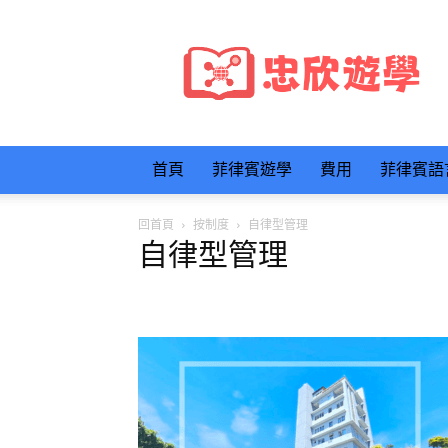
忠
欣
遊
學
首頁
菲律賓遊學
費用
菲律賓語
回首頁
按制度
自律型管理
自律型管理
半斯巴達管理
斯巴達管理
每日小考
自律型管理