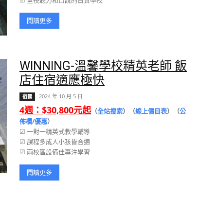
☑ 重視聽力和口說的日資學校
閱讀更多
WINNING-溫馨學校精英老師 飯
店住宿適應極快
2024 年 10 月 5 日
宿霧
4週：$30,800元起
（
全站搜索
）（
線上價目表
）（
公
佈欄/優惠
）
☑ 一對一精英式教學輔導
☑ 課程多成人小孩皆合適
☑ 兩校區設備佳專注學習
閱讀更多