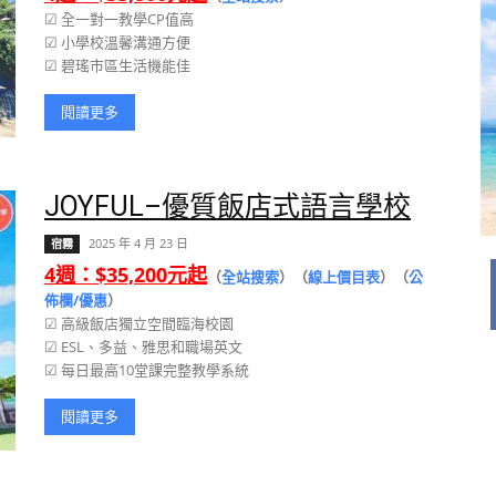
☑ 全一對一教學CP值高
☑ 小學校溫馨溝通方便
☑ 碧瑤市區生活機能佳
閱讀更多
JOYFUL–優質飯店式語言學校
2025 年 4 月 23 日
宿霧
4週：$35,200元起
（
全站搜索
）（
線上價目表
）（
公
佈欄/優惠
）
☑ 高級飯店獨立空間臨海校園
☑ ESL、多益、雅思和職場英文
☑ 每日最高10堂課完整教學系統
閱讀更多